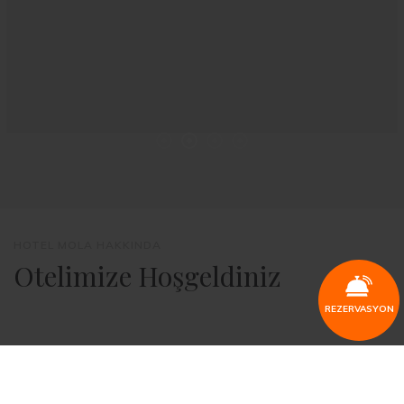
HOTEL MOLA HAKKINDA
Otelimize Hoşgeldiniz
REZERVASYON
Otelimiz 1972'den beri 12 ay boyunca konaklama , cafe &
bar ve restoranı ile siz değerli misafirimize hizmet