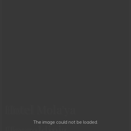
Hotel Mola'ya
Hotel Mola'ya
The image
could not be loaded.
Hoşgeldiniz
Hoşgeldiniz